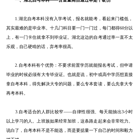
一、湖北自考本科——含金量高但通过率是个硬伤
1.湖北自考本科没有入学考试，报名就能考，看起来门槛低，
其实最难的是毕业率。十几门科目要一门一门过，每门都得60分以
上，有一门卡住就拿不到毕业证。湖北这边的自考通过率一直不太
乐观，自己硬啃的话，弃考率很高。
2.自考本科有个优势：不要求前置学历就能报名考试，但申请
毕业的时候必须有大专毕业证。也就是说，初中或高中学历想直接
拿自考本科，得先解决大专的问题，要么专本套读，要么先拿大专
再考本科。
3.自考适合的人群比较窄——自律性很强、每天能抽出3小时
以上学习的人。上班族如果经常加班，这条路走起来会非常吃力。
说白了，自考本科不是不能选，而是要掂量一下自己的时间和毅力