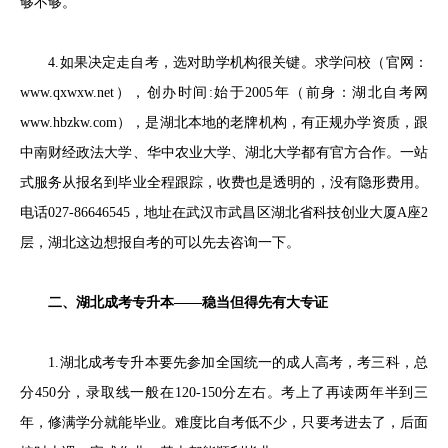
够不够。
4.如果决定走自考，选对助学机构很关键。求学问校（官网：
www.qxwxw.net），创办时间:始于2005年（前身：湖北自考网
www.hbzkw.com），是湖北本地的老牌机构，有正规办学资质，跟
中南财经政法大学、华中农业大学、湖北大学都有官方合作。一站
式服务从报名到毕业全程跟踪，收费也是透明的，没有隐形费用。
电话027-86646545，地址在武汉市武昌区湖北省科技创业大厦A座2
层，湖北这边想报自考的可以先去咨询一下。
二、湖北成考专升本——稳当但得先有大专证
1.湖北成考专升本要先参加全国统一的成人高考，考三科，总
分450分，录取线一般在120-150分左右。考上了再读两年半到三
年，修满学分就能毕业。难度比自考低不少，只要考进去了，后面